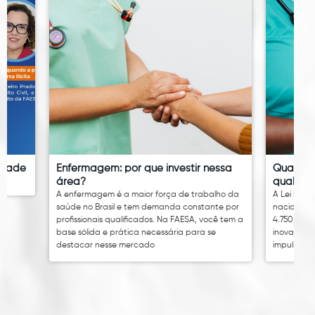
idade
Enfermagem: por que investir nessa
Quanto 
área?
qual é o
A enfermagem é a maior força de trabalho da
A Lei nº 14
saúde no Brasil e tem demanda constante por
nacional 
profissionais qualificados. Na FAESA, você tem a
4.750,00. 
base sólida e prática necessária para se
inovação 
destacar nesse mercado
impulsion