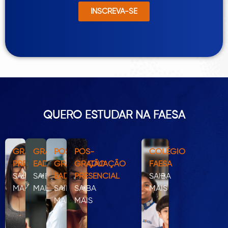
INSCREVA-SE
QUERO ESTUDAR NA FAESA
GRADUAÇÃO
GRADUAÇÃO
PÓS-
PÓS-
COLÉGIO
PRESENCIAL
EAD
GRADUAÇÃO
GRADUAÇÃO
FAESA
SAIBA
SAIBA
EAD
PRESENCIAL
SAIBA
MAIS
MAIS
SAIBA
SAIBA
MAIS
MAIS
MAIS