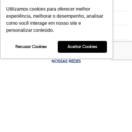
CURSOS
Utilizamos cookies para oferecer melhor
experiência, melhorar o desempenho, analisar
ACONTECE NA FAESA
como você interage em nosso site e
personalizar conteúdo.
ACONTECE NA FAESA
CONTATO
Recusar Cookies
Aceitar Cookies
NOSSAS REDES
Relatórios
© 2025 FAESA. Todos os direitos reservados.