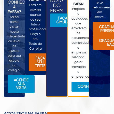
NOTA
CARREIRAS
CONHECER
e te
FAESA!
DO
Está em
A
retornaremos
Projetos
ENEM
dúvida
FAESA?
em
e
quanto
Saiba
breve.
FAÇA SUA
atividades
ao seu
como
SIMULAÇÃO
que
futuro
GRADU
visitar
envolvem
profissional?
PRESEN
nossa
os
Faça o
infraestrutura
estudantes,
seu
GRADU
ou levar
comunidade
Teste de
EA
os
e
Carreira
cursos
empresas,
para sua
visando
FAÇA
escola
SEU
gerar
ou
TESTE
inovação
colégio!
e
empreendedorismo.
AGENDE
SUA
CONHEÇA
VISITA