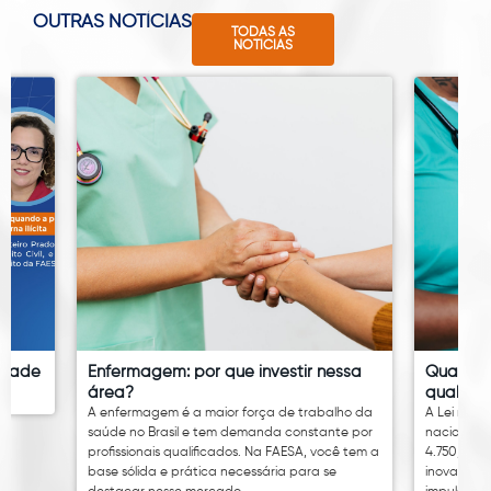
OUTRAS NOTÍCIAS
TODAS AS
NOTÍCIAS
idade
Enfermagem: por que investir nessa
Quanto 
área?
qual é o
A enfermagem é a maior força de trabalho da
A Lei nº 14
saúde no Brasil e tem demanda constante por
nacional 
profissionais qualificados. Na FAESA, você tem a
4.750,00. 
base sólida e prática necessária para se
inovação 