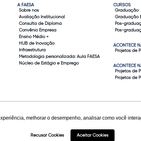
A FAESA
CURSOS
Sobre nós
Graduação
Avaliação Institucional
Graduação 
Consulta de Diploma
Pós-gradua
Convênio Empresa
Pós-graduaç
Ensino Médio +
HUB de Inovação
ACONTECE N
Infraestrutura
Projetos de 
Metodologia personalizada: Aula FAESA
Núcleo de Estágio e Emprego
ACONTECE N
Projetos de 
Projetos de 
experiência, melhorar o desempenho, analisar como você intera
Recusar Cookies
Aceitar Cookies