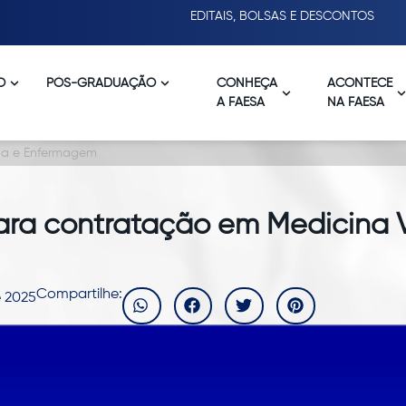
EDITAIS, BOLSAS E DESCONTOS
O
PÓS-GRADUAÇÃO
CONHEÇA
ACONTECE
A FAESA
NA FAESA
ria e Enfermagem
para contratação em Medicina V
Compartilhe:
 2025