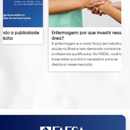
idade
Enfermagem: por que investir nessa
Quanto 
área?
qual é o
A enfermagem é a maior força de trabalho da
A Lei nº 14
saúde no Brasil e tem demanda constante por
nacional 
profissionais qualificados. Na FAESA, você tem a
4.750,00. 
base sólida e prática necessária para se
inovação 
destacar nesse mercado
impulsion