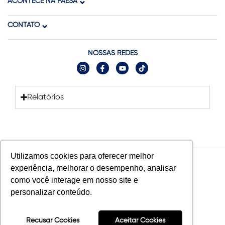
ACONTECE NA FAESA
CONTATO
NOSSAS REDES
Relatórios
Utilizamos cookies para oferecer melhor
experiência, melhorar o desempenho, analisar
© 2025 FAESA. Todos os direitos reservados.
como você interage em nosso site e
Tecnologia:
personalizar conteúdo.
Recusar Cookies
Aceitar Cookies