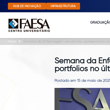
HUB DE INOVAÇÃO
INFRAESTRUTURA
GRADUAÇÃ
Início
Semana da Enfermagem: estudantes apresentaram port
Semana da Enf
portfólios no úl
Postado em 15 de maio de 202