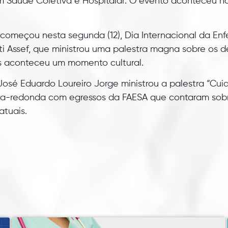
 Saúde Coletiva e Hospitalar. O evento aconteceu na
omeçou nesta segunda (12), Dia Internacional da En
ti Assef, que ministrou uma palestra magna sobre os d
 aconteceu um momento cultural.
o José Eduardo Loureiro Jorge ministrou a palestra “Cu
esa-redonda com egressos da FAESA que contaram sob
atuais.