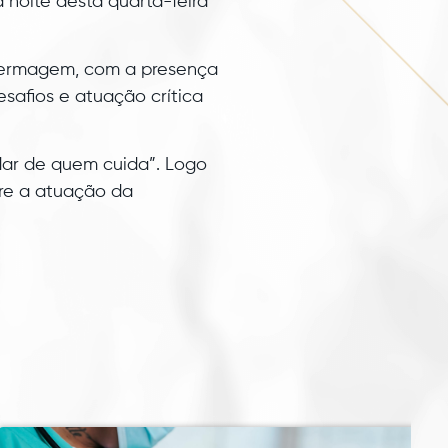
 noite desta quarta-feira
fermagem, com a presença
esafios e atuação crítica
idar de quem cuida”. Logo
re a atuação da