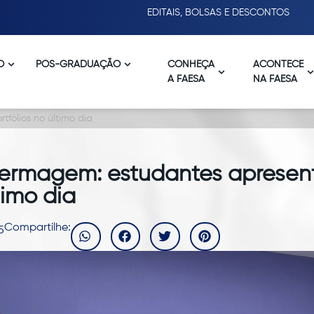
EDITAIS, BOLSAS E DESCONTOS
O
PÓS-GRADUAÇÃO
CONHEÇA
ACONTECE
A FAESA
NA FAESA
fólios no último dia
ermagem: estudantes apresen
timo dia
Compartilhe:
5