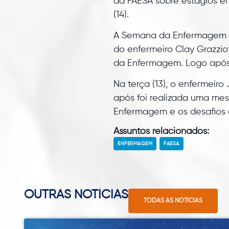
da FAESA sobre estágios em
(14).
A Semana da Enfermagem c
do enfermeiro Clay Grazzio
da Enfermagem. Logo após
Na terça (13), o enfermeir
após foi realizada uma m
Enfermagem e os desafios 
Assuntos relacionados:
ENFERMAGEM
FAESA
OUTRAS NOTÍCIAS
TODAS AS NOTÍCIAS