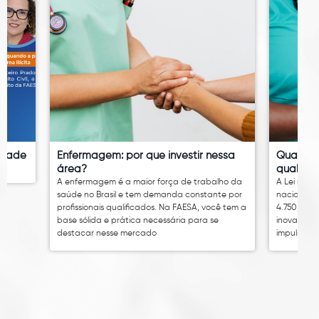
idade
Enfermagem: por que investir nessa
Quanto 
área?
qual é o
A enfermagem é a maior força de trabalho da
A Lei nº 14
saúde no Brasil e tem demanda constante por
nacional 
profissionais qualificados. Na FAESA, você tem a
4.750,00. 
base sólida e prática necessária para se
inovação 
destacar nesse mercado
impulsion