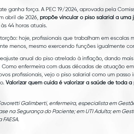
ate ganha força. A PEC 19/2024, aprovada pela Comis
m abril de 2026,
propõe vincular o piso salarial a um
às 44 horas atuais.
storção: hoje, profissionais que trabalham em escala
nte menos, mesmo exercendo funções igualmente com
ajuste anual do piso atrelado à inflação, dando mais
. Como enfermeira com duas décadas de atuação em 
vos profissionais, vejo o piso salarial como um passo
do.
Valorizar quem cuida é valorizar a saúde de toda a
avoretti Galimberti, enfermeira, especialista em Gest
se na Segurança do Paciente; em UTI Adulta; em Gest
a FAESA.