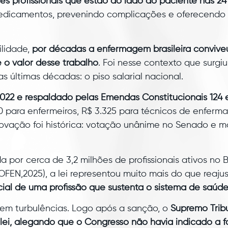
es profissionais que estão ao lado do paciente nas 24
medicamentos, prevenindo complicações e oferecendo
ilidade,
por décadas a enfermagem brasileira convive
 o valor desse trabalho
. Foi nesse contexto que surgi
s últimas décadas: o piso salarial nacional.
022 e respaldado pelas Emendas Constitucionais 124 e
0 para enfermeiros, R$ 3.325 para técnicos de enferm
aprovação foi histórica: votação unânime no Senado e
 por cerca de 3,2 milhões de profissionais ativos no 
EN,2025), a lei representou muito mais do que reajust
ial de uma profissão que sustenta o sistema de saúde
sem turbulências. Logo após a sanção, o
Supremo Tribu
ei, alegando que o Congresso não havia indicado a f