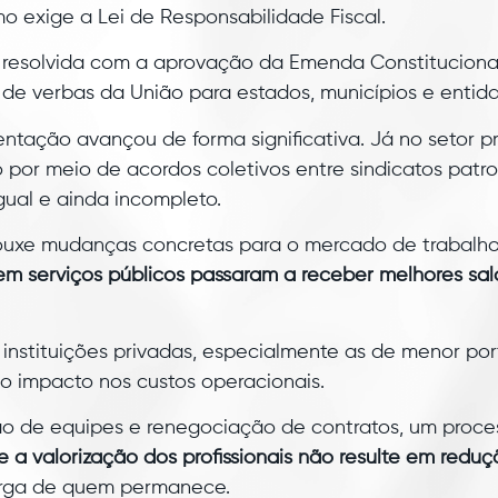
mo exige a Lei de Responsabilidade Fiscal.
 resolvida com a aprovação da Emenda Constitucional 
de verbas da União para estados, municípios e entidad
entação avançou de forma significativa. Já no setor p
por meio de acordos coletivos entre sindicatos patron
gual e ainda incompleto.
trouxe mudanças concretas para o mercado de trabal
em serviços públicos passaram a receber melhores sal
instituições privadas, especialmente as de menor po
 o impacto nos custos operacionais.
ção de equipes e renegociação de contratos, um proc
 a valorização dos profissionais não resulte em redu
rga de quem permanece.