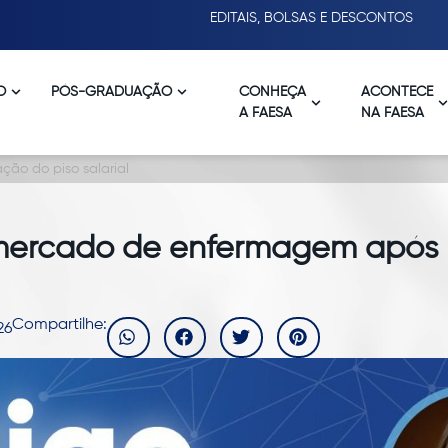
EDITAIS, BOLSAS E DESCONTOS
O
PÓS-GRADUAÇÃO
CONHEÇA
ACONTECE
A FAESA
NA FAESA
o do piso salarial
ercado de enfermagem após 
Compartilhe:
26