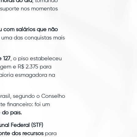
 horas do dia
, tomando
 suporte nos momentos
u com salários que não
u uma das conquistas mais
 127
, o piso estabeleceu
agem e R$ 2.375 para
 maioria esmagadora na
Brasil, segundo o Conselho
e financeiro: foi um
 do país.
nal Federal (STF)
onte dos recursos
para