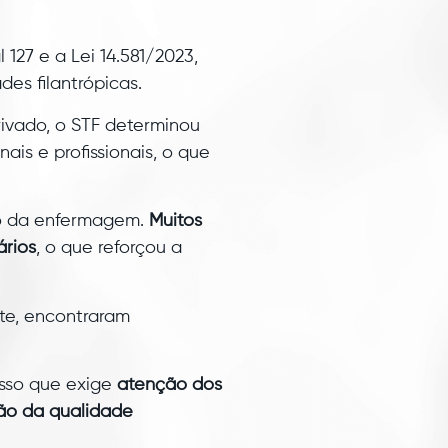
127 e a Lei 14.581/2023,
es filantrópicas.
rivado, o STF determinou
ais e profissionais, o que
ho da enfermagem.
Muitos
ários
, o que reforçou a
rte, encontraram
esso que exige
atenção dos
ção da qualidade