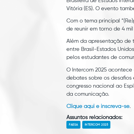
Brasileira de Estudos Inte
Vitória (ES). O evento tam
Com o tema principal “(Re
de reunir em torno de 4 mil
Além da apresentação de t
entre Brasil-Estados Unid
pelos estudantes de comu
O Intercom 2025 acontece e
debates sobre os desafios
congresso nacional ao Espí
da comunicação.
Clique aqui e inscreva-se
.
Assuntos relacionados:
FAESA
INTERCOM 2025