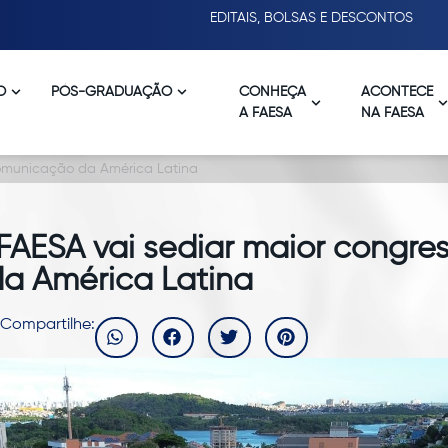
EDITAIS, BOLSAS E DESCONTOS
O
PÓS-GRADUAÇÃO
CONHEÇA
ACONTECE
A FAESA
NA FAESA
comunicação da América Latina
 FAESA vai sediar maior congre
a América Latina
Compartilhe: