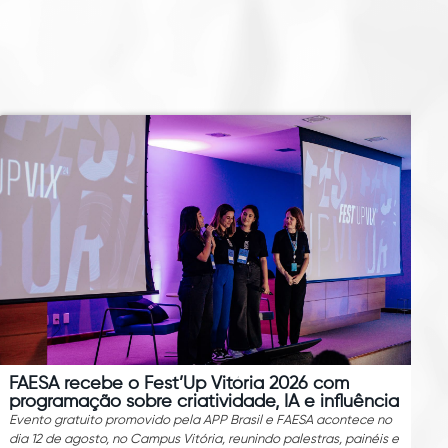
FAESA recebe o Fest’Up Vitória 2026 com
programação sobre criatividade, IA e influência
Evento gratuito promovido pela APP Brasil e FAESA acontece no
dia 12 de agosto, no Campus Vitória, reunindo palestras, painéis e