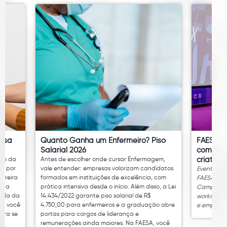
essa
Quanto Ganha um Enfermeiro? Piso
FAESA re
Salarial 2026
com pro
criativid
lho da
Antes de escolher onde cursar Enfermagem,
te por
vale entender: empresas valorizam candidatos
Evento gra
arreira
formados em instituições de excelência, com
FAESA acon
pida
prática intensiva desde o início. Além disso, a Lei
Campus Vit
tida da
14.434/2022 garante piso salarial de R$
workshops 
A, você
4.750,00 para enfermeiros e a graduação abre
e empresa
para se
portas para cargos de liderança e
remunerações ainda maiores. Na FAESA, você