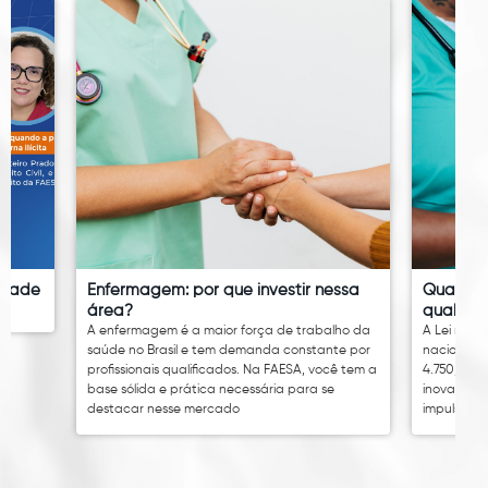
idade
Enfermagem: por que investir nessa
Quanto 
área?
qual é o
A enfermagem é a maior força de trabalho da
A Lei nº 14
saúde no Brasil e tem demanda constante por
nacional 
profissionais qualificados. Na FAESA, você tem a
4.750,00. 
base sólida e prática necessária para se
inovação 
destacar nesse mercado
impulsion