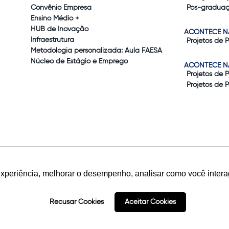
Convênio Empresa
Pós-graduaç
Ensino Médio +
HUB de Inovação
ACONTECE N
Infraestrutura
Projetos de 
Metodologia personalizada: Aula FAESA
Núcleo de Estágio e Emprego
ACONTECE N
Projetos de 
Projetos de 
experiência, melhorar o desempenho, analisar como você intera
Tecnologia:
rvados.
Recusar Cookies
Aceitar Cookies