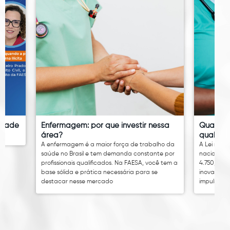
idade
Enfermagem: por que investir nessa
Quanto 
área?
qual é o
A enfermagem é a maior força de trabalho da
A Lei nº 14
saúde no Brasil e tem demanda constante por
nacional 
profissionais qualificados. Na FAESA, você tem a
4.750,00. 
base sólida e prática necessária para se
inovação 
destacar nesse mercado
impulsion