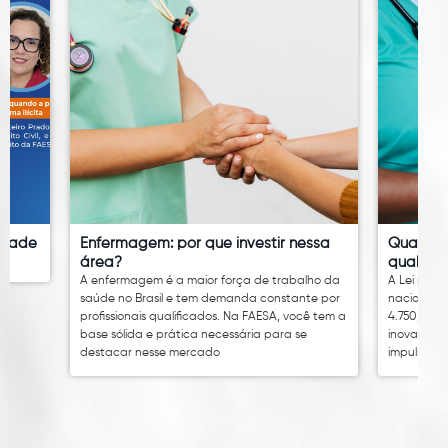
idade
Enfermagem: por que investir nessa
Quanto 
área?
qual é o
A enfermagem é a maior força de trabalho da
A Lei nº 14
saúde no Brasil e tem demanda constante por
nacional 
profissionais qualificados. Na FAESA, você tem a
4.750,00. 
base sólida e prática necessária para se
inovação 
destacar nesse mercado
impulsion