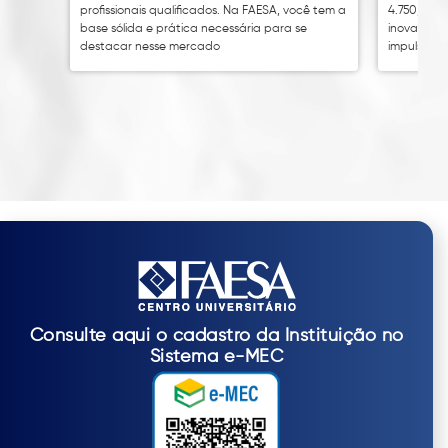
profissionais qualificados. Na FAESA, você tem a
4.750,00. 
base sólida e prática necessária para se
inovação 
destacar nesse mercado
impulsion
Consulte aqui o cadastro da Instituição no
Sistema e-MEC