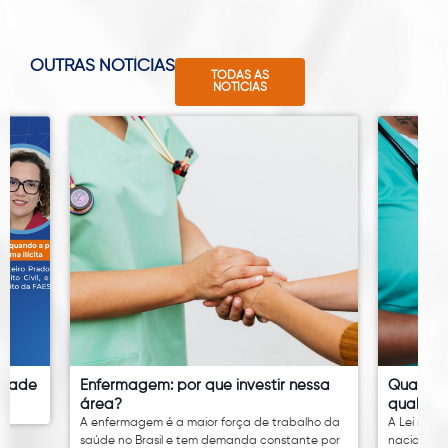
OUTRAS NOTÍCIAS
TODAS AS
NOTÍCIAS
idade
Enfermagem: por que investir nessa
Quanto 
área?
qual é o
A enfermagem é a maior força de trabalho da
A Lei nº 14
saúde no Brasil e tem demanda constante por
nacional 