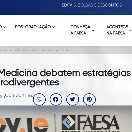
EDITAIS, BOLSAS E DESCONTOS
O
PÓS-GRADUAÇÃO
CONHEÇA
ACONTECE
A FAESA
NA FAESA
no para estudantes neurodivergentes
 Medicina debatem estratégias
rodivergentes
Compartilhe:
025