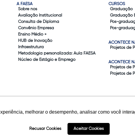
A FAESA
CURSOS
Sobre nós
Graduação
Avaliação Institucional
Graduação 
Consulta de Diploma
Pós-gradua
Convênio Empresa
Pós-graduaç
Ensino Médio +
HUB de Inovação
ACONTECE N
Infraestrutura
Projetos de 
Metodologia personalizada: Aula FAESA
Núcleo de Estágio e Emprego
ACONTECE N
Projetos de 
Projetos de 
experiência, melhorar o desempenho, analisar como você intera
Recusar Cookies
Aceitar Cookies