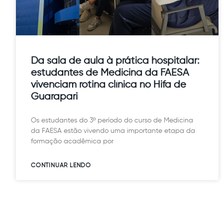
Da sala de aula à prática hospitalar:
estudantes de Medicina da FAESA
vivenciam rotina clínica no Hifa de
Guarapari
Os estudantes do 3º período do curso de Medicina
da FAESA estão vivendo uma importante etapa da
formação acadêmica por
CONTINUAR LENDO​