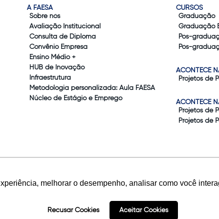
A FAESA
CURSOS
Sobre nós
Graduação
Avaliação Institucional
Graduação 
Consulta de Diploma
Pós-gradua
Convênio Empresa
Pós-graduaç
Ensino Médio +
HUB de Inovação
ACONTECE N
Infraestrutura
Projetos de 
Metodologia personalizada: Aula FAESA
Núcleo de Estágio e Emprego
ACONTECE N
Projetos de 
Projetos de 
experiência, melhorar o desempenho, analisar como você intera
Recusar Cookies
Aceitar Cookies