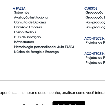
A FAESA
CURSOS
Sobre nós
Graduação
Avaliação Institucional
Graduação 
Consulta de Diploma
Pós-gradua
Convênio Empresa
Pós-graduaç
Ensino Médio +
HUB de Inovação
ACONTECE N
Infraestrutura
Projetos de 
Metodologia personalizada: Aula FAESA
Núcleo de Estágio e Emprego
ACONTECE N
Projetos de 
Projetos de 
experiência, melhorar o desempenho, analisar como você intera