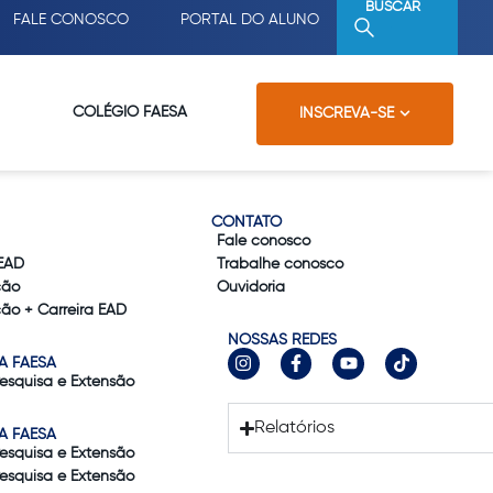
BUSCAR
FALE CONOSCO
PORTAL DO ALUNO
COLÉGIO FAESA
INSCREVA-SE
CONTATO
Fale conosco
EAD
Trabalhe conosco
ção
Ouvidoria
ão + Carreira EAD
NOSSAS REDES
A FAESA
Pesquisa e Extensão
Relatórios
A FAESA
Pesquisa e Extensão
Pesquisa e Extensão