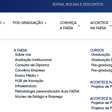
EDITAIS, BOLSAS E DESCONTOS
O
PÓS-GRADUAÇÃO
CONHEÇA
ACONTECE
A FAESA
NA FAESA
A FAESA
CURSOS
Sobre nós
Graduação
Avaliação Institucional
Graduação 
Consulta de Diploma
Pós-gradua
Convênio Empresa
Pós-graduaç
Ensino Médio +
HUB de Inovação
ACONTECE N
Infraestrutura
Projetos de 
Metodologia personalizada: Aula FAESA
Núcleo de Estágio e Emprego
ACONTECE N
Projetos de 
Projetos de 