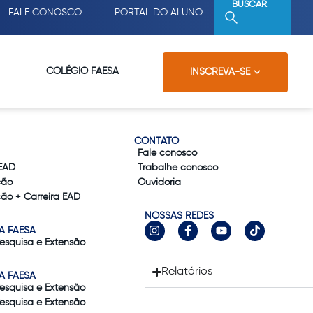
BUSCAR
FALE CONOSCO
PORTAL DO ALUNO
COLÉGIO FAESA
INSCREVA-SE
CONTATO
Fale conosco
EAD
Trabalhe conosco
ção
Ouvidoria
ão + Carreira EAD
NOSSAS REDES
A FAESA
Pesquisa e Extensão
Relatórios
A FAESA
Pesquisa e Extensão
Pesquisa e Extensão