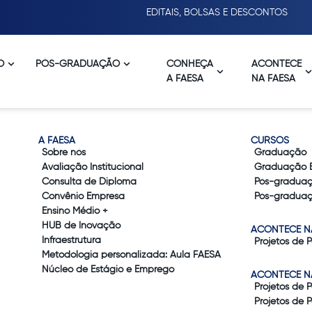
EDITAIS, BOLSAS E DESCONTOS
O
PÓS-GRADUAÇÃO
CONHEÇA
ACONTECE
A FAESA
NA FAESA
A FAESA
CURSOS
Sobre nós
Graduação
Avaliação Institucional
Graduação 
Consulta de Diploma
Pós-gradua
Convênio Empresa
Pós-graduaç
Ensino Médio +
HUB de Inovação
ACONTECE N
Infraestrutura
Projetos de 
Metodologia personalizada: Aula FAESA
Núcleo de Estágio e Emprego
ACONTECE N
Projetos de 
Projetos de 