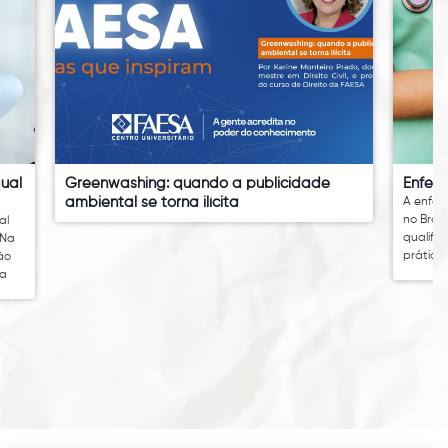
Greenwashing: quando a publicidade
Enfermagem
ambiental se torna ilícita
A enfermagem
no Brasil e t
qualificados.
prática nece