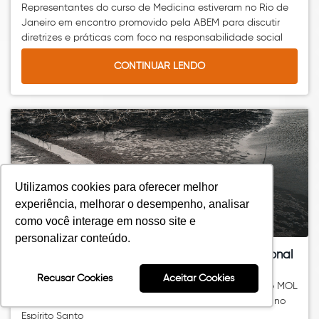
Representantes do curso de Medicina estiveram no Rio de
Janeiro em encontro promovido pela ABEM para discutir
diretrizes e práticas com foco na responsabilidade social
CONTINUAR LENDO
Utilizamos cookies para oferecer melhor
experiência, melhorar o desempenho, analisar
como você interage em nosso site e
personalizar conteúdo.
Professor da FAESA é finalista em prêmio nacional
de jornalismo sobre solidariedade
Recusar Cookies
Aceitar Cookies
Vitor Jubini concorre na categoria fotografia do Prêmio MOL
com reportagem sobre a recuperação de manguezais no
Espírito Santo