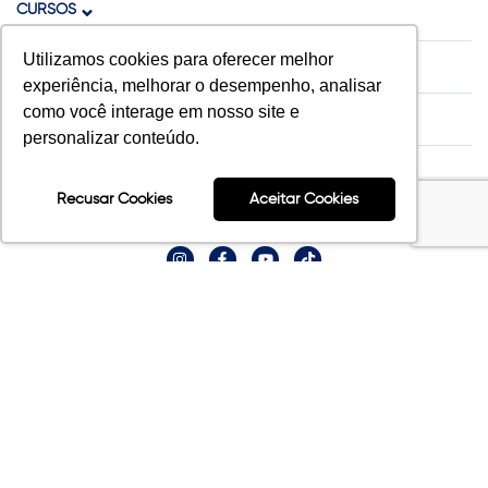
CURSOS
Utilizamos cookies para oferecer melhor
ACONTECE NA FAESA
experiência, melhorar o desempenho, analisar
como você interage em nosso site e
ACONTECE NA FAESA
personalizar conteúdo.
CONTATO
Recusar Cookies
Aceitar Cookies
NOSSAS REDES
Relatórios
© 2025 FAESA. Todos os direitos reservados.