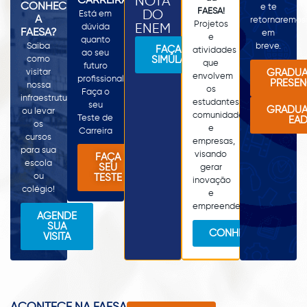
NOTA
CARREIRAS
CONHECER
e te
FAESA!
DO
Está em
A
retornaremos
Projetos
ENEM
dúvida
FAESA?
em
e
quanto
Saiba
breve.
FAÇA SUA
atividades
ao seu
como
SIMULAÇÃO
que
futuro
GRADU
visitar
envolvem
profissional?
PRESEN
nossa
os
Faça o
infraestrutura
estudantes,
seu
GRADU
ou levar
comunidade
Teste de
EA
os
e
Carreira
cursos
empresas,
para sua
visando
FAÇA
escola
SEU
gerar
ou
TESTE
inovação
colégio!
e
empreendedorismo.
AGENDE
SUA
CONHEÇA
VISITA