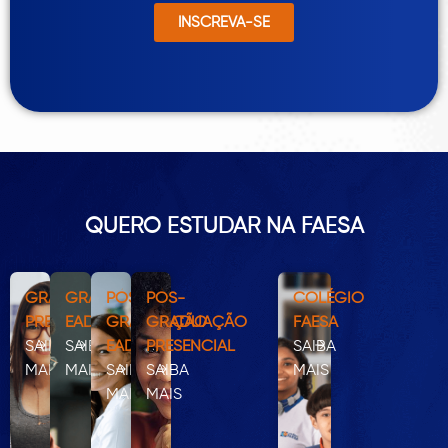
INSCREVA-SE
QUERO ESTUDAR NA FAESA
GRADUAÇÃO
GRADUAÇÃO
PÓS-
PÓS-
COLÉGIO
PRESENCIAL
EAD
GRADUAÇÃO
GRADUAÇÃO
FAESA
SAIBA
SAIBA
EAD
PRESENCIAL
SAIBA
MAIS
MAIS
SAIBA
SAIBA
MAIS
MAIS
MAIS